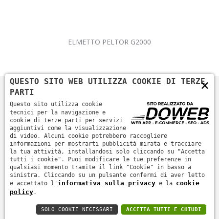
ELMETTO PELTOR G2000
×
QUESTO SITO WEB UTILIZZA COOKIE DI TERZE
PARTI
Questo sito utilizza cookie
tecnici per la navigazione e
cookie di terze parti per servizi
aggiuntivi come la visualizzazione
di video. Alcuni cookie potrebbero raccogliere
informazioni per mostrarti pubblicità mirata e tracciare
la tua attività, installandosi solo cliccando su "Accetta
Home
Azienda
Prodotti
News
Contatti
tutti i cookie". Puoi modificare le tue preferenze in
qualsiasi momento tramite il link "Cookie" in basso a
sinistra. Cliccando su un pulsante confermi di aver letto
informativa sulla privacy
cookie
e accettato l'
e la
Informativa sulla privacy
-
Cookie policy
- SICURTEC SRL -
policy
.
ROVIGO - P.IVA 01231330299
SOLO COOKIE NECESSARI
ACCETTA TUTTI E CHIUDI