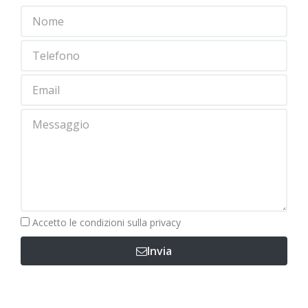
Obbligatorio
Accetto le
condizioni sulla privacy
Invia