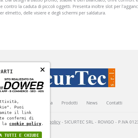
e contro la caduta di piccoli oggetti. Presenta inoltre slot per l'agganc
er elmetto, delle visiere e degli schermi per saldatura.
×
PARTI
ttività,
Home
Azienda
Prodotti
News
Contatti
kie". Puoi
amite il link
te confermi di
va sulla privacy
-
Cookie policy
- SICURTEC SRL - ROVIGO - P.IVA 01
 la
cookie policy
.
A TUTTI E CHIUDI