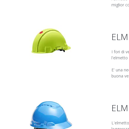
miglior c
ELM
I fori di 
l'elmetto
E' una ne
buona ven
ELM
L'elmetto
leggerezz