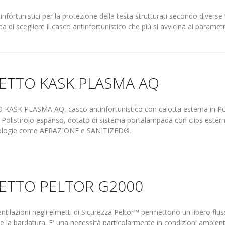
fortunistici per la protezione della testa strutturati secondo diverse
 di scegliere il casco antinfortunistico che più si avvicina ai parametri
ETTO KASK PLASMA AQ
KASK PLASMA AQ, casco antinfortunistico con calotta esterna in Pol
n Polistirolo espanso, dotato di sistema portalampada con clips estern
nologie come AERAZIONE e SANITIZED®.
ETTO PELTOR G2000
ventilazioni negli elmetti di Sicurezza Peltor™ permettono un libero flus
 e la bardatura. E' una necessità particolarmente in condizioni ambient