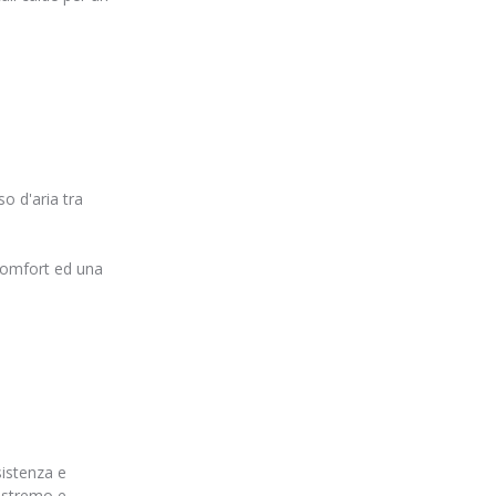
so d'aria tra
 comfort ed una
sistenza e
 estremo e