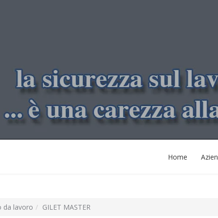
Home
Azie
o da lavoro
GILET MASTER