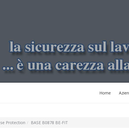
Home
Azie
ase Protection
BASE B0878 BE-FIT