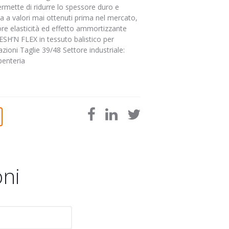
rmette di ridurre lo spessore duro e
a a valori mai ottenuti prima nel mercato,
e elasticità ed effetto ammortizzante
RESH’N FLEX in tessuto balistico per
zioni Taglie 39/48 Settore industriale:
rpenteria
oni