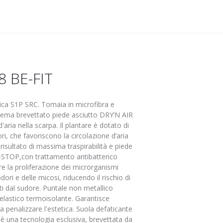
 BE-FIT
tica S1P SRC. Tomaia in microfibra e
stema brevettato piede asciutto DRY’N AIR
 d'aria nella scarpa. Il plantare è dotato di
ori, che favoriscono la circolazione d’aria
 risultato di massima traspirabilità e piede
-STOP,con trattamento antibatterico
 la proliferazione dei microrganismi
odori e delle micosi, riducendo il rischio di
ti dal sudore. Puntale non metallico
elastico termoisolante. Garantisce
penalizzare l'estetica. Suola defaticante
 una tecnologia esclusiva, brevettata da