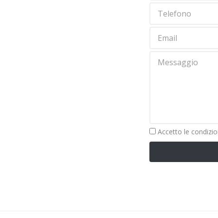
Obbligatorio
Accetto le
condizio