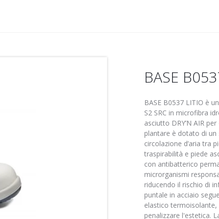
BASE B053
BASE B0537 LITIO è una
S2 SRC in microfibra id
asciutto DRY’N AIR per ot
plantare è dotato di un 
circolazione d’aria tra 
traspirabilità e piede 
con antibatterico perma
microrganismi responsabi
riducendo il rischio di i
puntale in acciaio segu
elastico termoisolante
penalizzare l'estetica. 