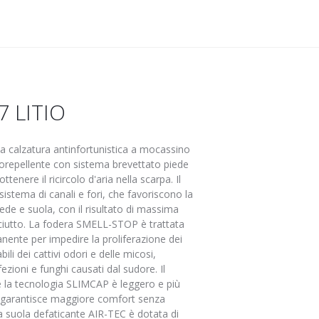
7 LITIO
 calzatura antinfortunistica a mocassino
rorepellente con sistema brevettato piede
tenere il ricircolo d'aria nella scarpa. Il
sistema di canali e fori, che favoriscono la
piede e suola, con il risultato di massima
asciutto. La fodera SMELL-STOP è trattata
nente per impedire la proliferazione dei
li dei cattivi odori e delle micosi,
nfezioni e funghi causati dal sudore. Il
e la tecnologia SLIMCAP è leggero e più
, garantisce maggiore comfort senza
La suola defaticante AIR-TEC è dotata di