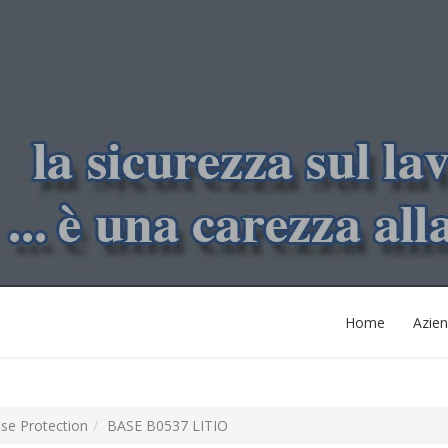
Home
Azie
ase Protection
BASE B0537 LITIO