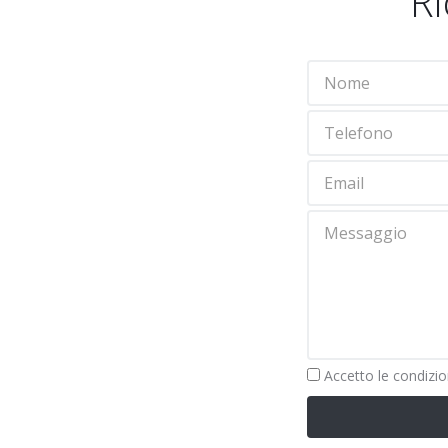
Ri
Obbligatorio
Accetto le
condizio