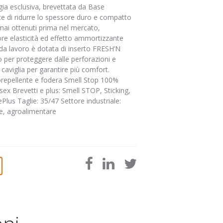
ia esclusiva, brevettata da Base
e di ridurre lo spessore duro e compatto
 mai ottenuti prima nel mercato,
e elasticità ed effetto ammortizzante
 da lavoro è dotata di inserto FRESH’N
o per proteggere dalle perforazioni e
a caviglia per garantire più comfort.
orepellente e fodera Smell Stop 100%
sex Brevetti e plus: Smell STOP, Sticking,
Plus Taglie: 35/47 Settore industriale:
ne, agroalimentare