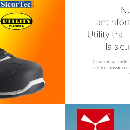
Nu
antinfor
Utility tra 
la sic
Disponibili online l
Utility di altissima q