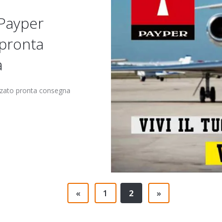
Payper
 pronta
a
zzato pronta consegna
«
1
2
»