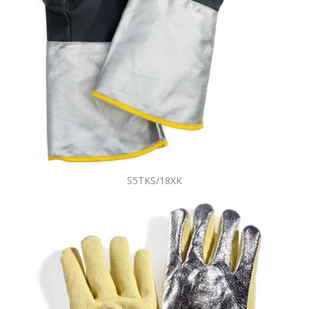
S5TKS/18XK