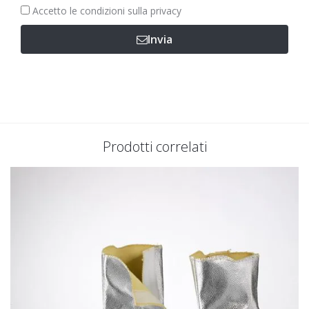
Obbligatorio
Accetto le
condizioni sulla privacy
Invia
Prodotti correlati