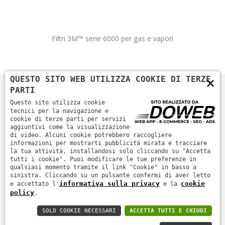
Filtri 3M™ serie 6000 per gas e vapori
×
QUESTO SITO WEB UTILIZZA COOKIE DI TERZE
PARTI
Questo sito utilizza cookie
tecnici per la navigazione e
cookie di terze parti per servizi
aggiuntivi come la visualizzazione
di video. Alcuni cookie potrebbero raccogliere
informazioni per mostrarti pubblicità mirata e tracciare
la tua attività, installandosi solo cliccando su "Accetta
tutti i cookie". Puoi modificare le tue preferenze in
Home
Azienda
Prodotti
News
Contatti
qualsiasi momento tramite il link "Cookie" in basso a
sinistra. Cliccando su un pulsante confermi di aver letto
informativa sulla privacy
cookie
e accettato l'
e la
Informativa sulla privacy
-
Cookie policy
- SICURTEC SRL -
policy
.
ROVIGO - P.IVA 01231330299
SOLO COOKIE NECESSARI
ACCETTA TUTTI E CHIUDI