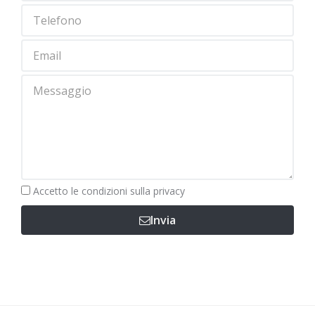
Obbligatorio
Accetto le
condizioni sulla privacy
Invia