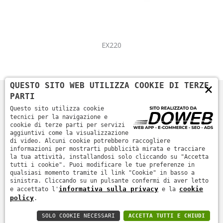
EX220
×
QUESTO SITO WEB UTILIZZA COOKIE DI TERZE
PARTI
Questo sito utilizza cookie
tecnici per la navigazione e
cookie di terze parti per servizi
aggiuntivi come la visualizzazione
di video. Alcuni cookie potrebbero raccogliere
informazioni per mostrarti pubblicità mirata e tracciare
la tua attività, installandosi solo cliccando su "Accetta
Home
Azienda
Prodotti
News
Contatti
tutti i cookie". Puoi modificare le tue preferenze in
qualsiasi momento tramite il link "Cookie" in basso a
sinistra. Cliccando su un pulsante confermi di aver letto
informativa sulla privacy
cookie
e accettato l'
e la
Informativa sulla privacy
-
Cookie policy
- SICURTEC SRL -
policy
.
ROVIGO - P.IVA 01231330299
SOLO COOKIE NECESSARI
ACCETTA TUTTI E CHIUDI