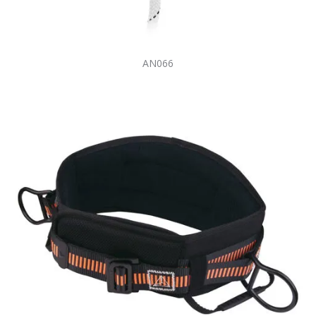
AN066