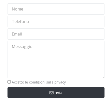
Obbligatorio
Accetto le
condizioni sulla privacy
Invia