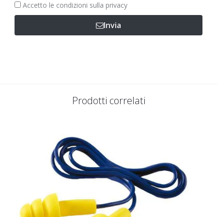
Obbligatorio
Accetto le
condizioni sulla privacy
Invia
Prodotti correlati