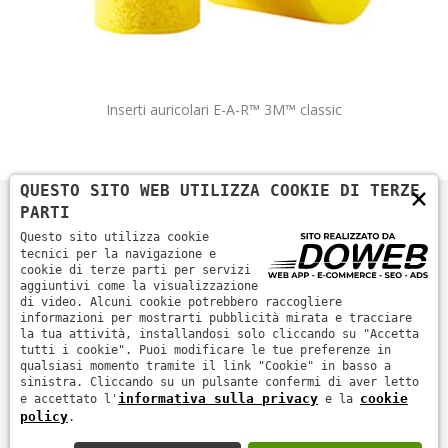
Inserti auricolari E-A-R™ 3M™ classic
×
QUESTO SITO WEB UTILIZZA COOKIE DI TERZE
PARTI
Questo sito utilizza cookie
tecnici per la navigazione e
cookie di terze parti per servizi
aggiuntivi come la visualizzazione
di video. Alcuni cookie potrebbero raccogliere
informazioni per mostrarti pubblicità mirata e tracciare
la tua attività, installandosi solo cliccando su "Accetta
tutti i cookie". Puoi modificare le tue preferenze in
Home
Azienda
Prodotti
News
Contatti
qualsiasi momento tramite il link "Cookie" in basso a
sinistra. Cliccando su un pulsante confermi di aver letto
informativa sulla privacy
cookie
e accettato l'
e la
Informativa sulla privacy
-
Cookie policy
- SICURTEC SRL -
policy
.
ROVIGO - P.IVA 01231330299