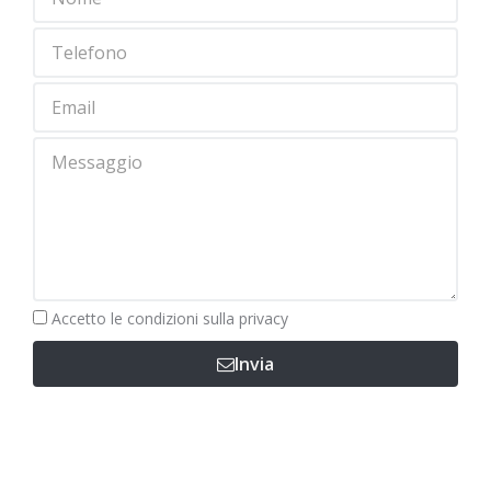
Obbligatorio
Accetto le
condizioni sulla privacy
Invia