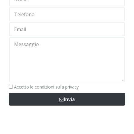
Obbligatorio
Accetto le
condizioni sulla privacy
Invia