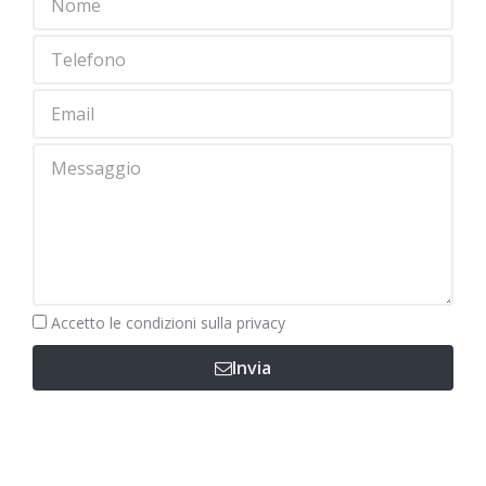
Obbligatorio
Accetto le
condizioni sulla privacy
Invia