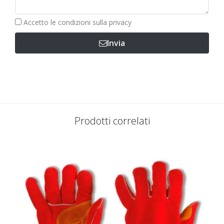
Obbligatorio
Accetto le
condizioni sulla privacy
Invia
Prodotti correlati