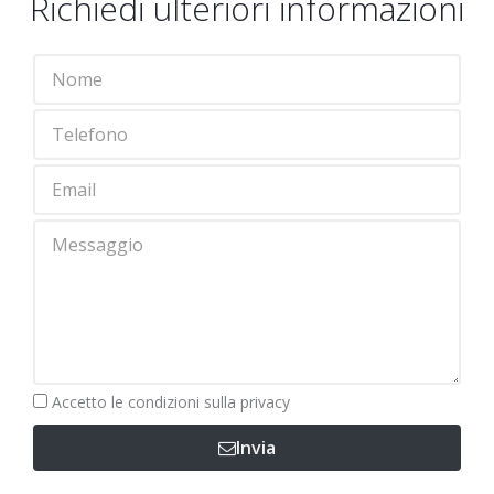
Richiedi ulteriori informazioni
Obbligatorio
Accetto le
condizioni sulla privacy
Invia